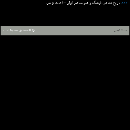
<<<
تاریخ شفاهی فرهنگ و هنر معاصر ایران – احمد پژمان
بنیاد توس
© كليه حقوق محفوظ است