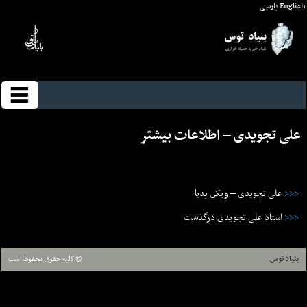
English
پارسی
علی تجویدی – اطلاعات بيشتر
<<<
علی تجویدی – ويکى پديا
<<<
استاد علی تجويدی درگذشت
بنیاد توس
© كليه حقوق محفوظ است