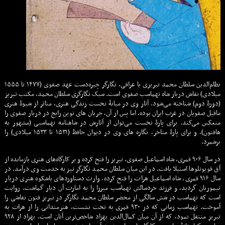
نظام‌الدین سلطان محمد تبریزی یا عراقی، نگارگر چیره‌دست عهد صفوی (۱۴۷۷ تا ۱۵۵۵
میلادی) نقاش دربار شاه تهماسب صفوی است. سبک نگارگری سلطان محمد، مکتب تبریز
(دورۀ دوم) شناخته می‌شود. آثار وی در میانۀ نخست زندگی هنری، متاثر از شیوۀ هنری
ماقبل صفویان در غرب ایران بوده، اما پس از آن، جریان های نوین رایج در دربار صفوی را
منعکس می‌کند. برای پارۀ نخست می‌توان از آثارش در شاهنامه تهماسبی (مشهور به
هافتون)، و برای پارۀ متاخر، نگاره های وی در دیوان حافظ (۱۵۳۱ تا ۱۵۳۳ میلادی) را
برشمرد.
در سال ۹۰۶ قمری، شاه اسماعیل صفوی، تبریز را فتح کرده و بر کارگاه‌های هنری بازمانده از
آق قویونلوها استیلا یافت. در این میان سلطان محمد نگارگر نیز به خدمت وی درآمد. در
سال ۹۱۶ قمری، شاه اسماعیل هرات را فتح کرده، وارث دستاوردهای باشکوه هنری دربار
تیموریان گردید، و فرزند خردسالش تهماسب میرزا را به امارت آن دیار گماشت. روایت
است که تهماسب در شش سالگی از محضر سلطان محمد نگارگر در تبریز فنون نقاشی را
آموخت. تهماسب زمانی که در ۹۳۰ قمری به تخت نشست، هنرمندانی را از هرات به
تبریز منتقل نمود، که از آن میان کمال‌الدین بهزاد شاخص‌ترین آنان است. بهزاد از ۹۲۸