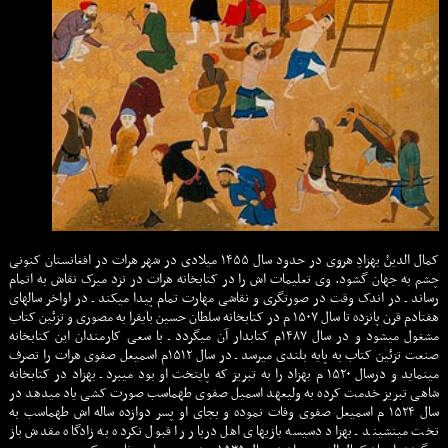
کمال الدینْ بهزادِ هروی در حدود سال ۱۴۵۵ ميلادى در شهر هرات در افغانستان کنونی
چشم به جهان گشود. وی تعلیمات اش را در کتابخانه هرات در نزد میرک نقاش به اتمام
رساند ـ در اندک وقت در صورتگری و نقاشی مهارت تمام پیدا میکند ـ در اواخر سالهای
هفتادم قرن پانزده تا سال ۱۵۰۷ م در کتابخانه سلطان حسین بایقرا به مصوری و تزئین کتاب
مشغول میشود و در سال ۱۴۸۷م کتابدار آن میگردد ـ با سعی کارمندان این کتابخانه
صنعت تزئین کتاب به پایه بلندی میرسد ـ در سال ۱۵۱۲م اسمیعل صفوی هرات را تصرف
مینماید و درسال ۱۵۲۰ م بهزاد را به تبریز که پایتخت او بود میبرد ـ بهزاد در کتابخانه
شاهی تبریز خدمت کرده به ولیعهد اسمیل صفوی طهماسب صورت کشی یاد میدهد در
سال ۱۵۲۴ م اسمیعل صفوی وفات نموده و بجای او پسر دوازده ساله اش طهماسب به
تخت مینشیند ـ بهزاد دسیسه بازیهای اهل دربار را قبول نکرده به زادگاه مقدش باز