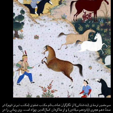
میرمصور ترمذی (بدخشانی) از نگارگران صاحب‌نام مکتب صفوی (مکتب تبریز دوم) در
سدهٔ دهم هجری (پانزدهم میلادی) و از شاگردان کمال‌الدین بهزاد است. وی زمانی را در