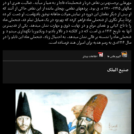
مهرعلی برجستهترین نقاش دربار فتحعلیشاه قاجار به شمار میآید. فعالیت هنری او در
سالهای ۱۲۴۵- ۱۲۱۰ ه. ق بود. پردههای نقاشی بهجای مانده از این نقاش حاکی از آنند که
او بیش از دیگر نقاشان این دوره در نمایش شوکت شاهانه توفیق یافتهاست. او دست کم ده
پردهٔ پیکر نگاری از فتحعلی شاه فراهم کرده که بهویژه در یک شمایل تمام قد، فتحعلی شاه
را با تاج کیانی و عصای مرقّع و در نهایت ذوق و مهارت نشان میدهد. یکی از قدیمترین
آنها به تاریخ ۱۲۱۲ ه.ق است که در کلکته در تالار یادبود ویکتوریا نگهداری میشود و
فتحعلی شاه را نشسته بر قالی نشان میدهد. به احتمال زیاد، فتحعلی شاه این تابلو را در
سال ۱۲۱۴ه.ق به رسم هدیه برای امیران هند فرستاده است.
آلبوم عكس ها
اطلاعات بيشتر
صنیع الملک