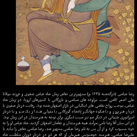
رضا عباسى (درگذشته ۱۶۳۵ م) مشهورترین نقاش زمان شاه عباس صفوی و فرزند مولانا
علی اصغر کاشی است. مراوده های سیاسی و بازرگانی با کشورهای اروپا، در زمان شاه
عباس، موجب رواج نقاشی های ایتالیایی در بازار اصفهان شده بود. رقابت دربار صفوی با
دربار هنرپرور و با شکوه جهانگیر پادشاه گورکانی یا مغولی هند از یک سو و با دربار
امپراتوری عثمانی در دیگر سو نیز سبب دیگری برای توجه به هنرمندان در این زمان بود.
در این میان آقا رضا نامی سرآمد همه هنرمندان و نقاشان اصفهان گردید. شاه عباس او را به
خود منسوب کرد و از آن پس به نام رضا عباسی مشهور شد. رضا عباسی نقاش را نباید با
علیرضا عباسی، هنرمند خوشنویس همزمان او که هر دو در دربار دوران سلطنت شاه