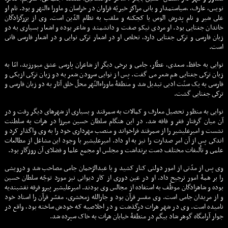
نويس، عارف، ،سياستمدار و بانى مراكز خيريّه فراوان در خراسان و ماورا ءالنهر و بود. نام او
على شير و نام پدرش الوس يا کجکنه و ملقب به نظام الدّين است. وى از بزرگزادگان
خاندان جغتايى بود. او مردى نيکو صفت و دانشمند و شاعر بوده و اشعار بسيارى به دو
زبان فارسى و ترکى جغتايى دارد، تخلص او در اشعار ترکى نوايى و در اشعار فارسى فانى
است.
نوايى به حافظ، سعدى، عطّار، جامى و برخى ديگر از شاعران پارسى عشق ميورزيد، امّا به
زبان ترکى جغتايى هم شعر مى گفت. پس از نوايى سرودن شعر به دو زبان ترکى ازبکى و
فارسى به يک سنّت ادبى تبديل شد و منطقۀ ماوراءالنّهر محلّ خلق آثار به دو زبان فارسى و
تركى جغتايى گشت.
نوايى به منظور تحصيل معارف و کمالات به سمرقند و بسيارى از شهرهاى ديگر رفت و در
آن ميان گرفتار فقر و فاقه شد. در اين هنگام سلطان حسين ميرزا در هرات به سلطنت
نشست و اميرعليشير را از سمرقند فراخواند و منصب مهردارى خود را به وى واگذار کرد و
اندکى پس از آن امر صدارت را نيز به او داد. اميرعليشير با وجود اين مشاغل از مطالعات
علمى و تألىفات مختلف دست برنداشت و مجلس او مجمع علما و فضلاى آن روزگار بود.
وى پس از مدّتى از امور دولتى کنار کشيد و با عبدالرّحمان جامى مصاحب شد و درويشى
را بر همۀ امور ترجيح داد. او در عين دورى از کار ديوانى نيز مورد توجّه سلطان حسين
بوده و شاهزادگان موظّف به استفاده از مجالس وى بودند. اميرعليشير پيرو فرقه نقشبنديه
و از مريدان جامى است. وى مفسر قرآن بود و جارالله زمخشرى، مفسّر قرآن را استاد خود
ناميده است. وى در شهر هرات درگذشت و در اخلاصيه که خودش ساخته بود، واقع در
جوار آرامگاه گوهر شاد بيگم در منطقۀ خيابان هرات به خاک سپرده شد.