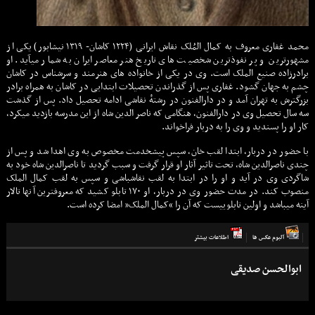
محمد غفاری معروف به کمال المُلک نقاش ایرانی (۱۲۲۴ کاشان- ۱۳۱۹ نیشابور) یکی از
مشهورترین و پر نفوذترین شخصیت های تاریخ هنر معاصر ایران به شمار میآید. او
برادرزاده صنیع الملک است. وی در یکی از خانواده های هنرمند و سرشناس در کاشان
چشم به جهان گشود. غفاری پس از گذراندن تحصیلات ابتدایی در کاشان به همراه برادر
بزرگترش به تهران آمد و در دارالفنون در رشتهٔ نقاشی ادامه تحصیل داد. پس از گذشت
سه سال تحصیل وی در دارالفنون، هنگامی که ناصر الدین شاه از این مدرسه بازدید میکرد،
کار او را پسندید و وی را به دربار فراخواند.
با حضور در دربار، ابتدا لقب خان، سپس پیشخدمت مخصوص به وی اهدا شد و پس از
چندی ناصرالدین شاه، تحت تاثیر آثار او قرار گرفت و سبب گردید تا ناصرالدین شاه خود به
شاگردی وی در آید و او را در ابتدا به لقب نقاشباشی و سپس به لقب کمال الملک
منصوب کند. در مدت حضور وی در دربار، او ۱۷۰ تابلو کشید که معروفترین آنها تالار
آینه میباشد و اولین تابلوییست که آن را “کمال الملک” امضا کرده است.
آلبوم عكس ها
اطلاعات بيشتر
ابوالحسن صدیقی