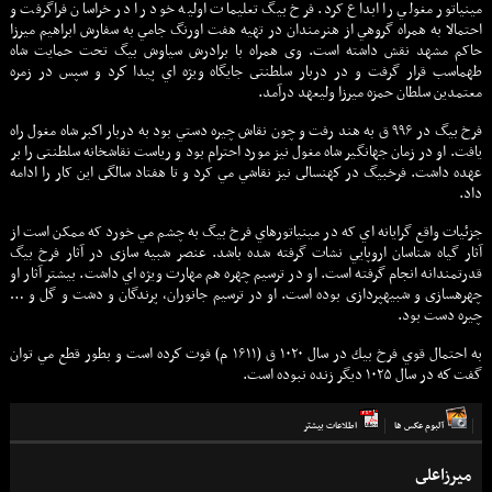
مينياتور مغولي را ابداع کرد. فرخ بيگ تعليمات اوليه خود را در خراسان فراگرفت و
احتمالا به همراه گروهي از هنرمندان در تهيه هفت اورنگ جامي به سفارش ابراهيم ميرزا
حاکم مشهد نقش داشته است. وى همراه با برادرش سياوش‏ بيگ تحت حمايت شاه‏
طهماسب قرار گرفت و در دربار سلطنتى جايگاه ويژه اي پيدا كرد و سپس در زمره
معتمدين سلطان حمزه ميرزا وليعهد درآمد.
فرخ بيگ در ۹۹۶ ق به هند رفت و چون نقاش چيره دستي بود به دربار اكبر شاه مغول راه
يافت. او در زمان جهانگير شاه مغول نيز مورد احترام بود و رياست نقاشخانه سلطنتى را بر
عهده داشت. فرخ‏بيگ در كهنسالى نيز نقاشي مي کرد و تا هفتاد سالگى اين کار را ادامه
داد.
جزئيات واقع گرايانه اي که در مينياتورهاي فرخ بيگ به چشم مي خورد که ممکن است از
آثار گياه شناسان اروپايي نشات گرفته شده باشد. عنصر شبيه‏ سازى در آثار فرخ بيگ
قدرتمندانه انجام گرفته است. او در ترسيم چهره هم مهارت ويژه اي داشت. بيشتر آثار او
چهره‏سازى و شبيه‏پردازى بوده است. او در ترسيم جانوران، پرندگان و دشت و گل و …
چيره دست بود.
به احتمال قوي فرخ بيك در سال ۱۰۲۰ ق (۱۶۱۱ م) فوت كرده است و بطور قطع مي توان
گفت كه در سال ۱۰۲۵ ديگر زنده نبوده است.
آلبوم عكس ها
اطلاعات بيشتر
ميرزاعلى