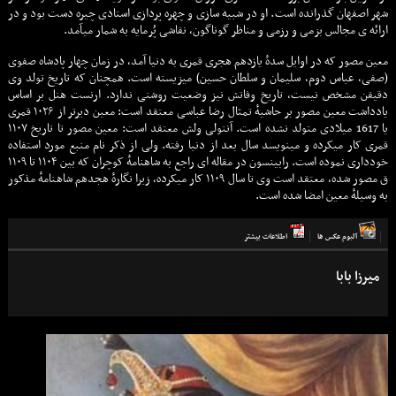
شهر اصفهان گذرانده است. او در شبیه سازی و چهره پردازی استادی چیره دست بود و در
ارائه ی مجالس بزمی و رزمی و مناظر گوناگون، نقاشی پُرمایه به شمار میآمد.
معین مصور که در اوایل سدهٔ یازدهم هجری قمری به دنیا آمد، در زمان چهار پادشاه صفوی
(صفی، عباس دوم، سلیمان و سلطان حسین) میزیسته است. همچنان که تاریخ تولد وی
دقیقن مشخص نیست، تاریخ وفاتش نیز وضعیت روشنی ندارد. ارنست هنل بر اساس
یادداشت معین مصور بر حاشیهٔ تمثال رضا عباسی معتقد است: معین دیرتر از ۱۰۲۶ قمری
یا 1617 میلادی متولد نشده است. آنتولی ولش معتقد است: معین مصور تا تاریخ ۱۱۰۷
قمری کار میکرده و مینویسد سال بعد از دنیا رفته. ولی از ذکر نام منبع مورد استفاده
خودداری نموده است. رابینسون در مقاله ای راجع به شاهنامهٔ کوچران که بین ۱۱۰۴ تا ۱۱۰۹
ق مصور شده، معتقد است وی تا سال ۱۱۰۹ کار میکرده، زیرا نگارهٔ هجدهم شاهنامهٔ مذکور
به وسیلهٔ معین امضا شده است.
آلبوم عكس ها
اطلاعات بيشتر
میرزا بابا