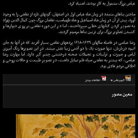
عباس بزرگ مشغول به کار بودند، اشتباه کرد.
ساختن بناهای متعدد در زمان شاه عباس اول در اصفهان، گونهای تازه از نقاشی را به وجود
آورد. پیش از آن در زمان شاه اسماعیل و شاه طهماسب، نقاشان بزرگ چون کمال الدین بهزاد
به تصویر کردن کتابهای خطی میپرداختند. اما در این دوره نقاشی بر روی دیوارها و
کشیدن تصاویر بزرگ برای تزیین بناها مرسوم گردید.
رضا عباسی در فاصله سالهای ۱۶۳۹-۱۶۱۸ پردههای نقاشی بسیار آفرید که در آنها به جای
انبوه درباریان، تنها صورت یک یا دو آدمی زیبا نقش میشد. در این تصویرها رنگ آمیزی
لباس و صورت و تزئینات و تجملات صحنه درخششی چشم گیر دارد. اما مهارت رضا
عباسی، که بیشتر به نقاشی سیاه قلم تمایل داشت، در تصویر طبیعت و حالات روحی و
اخلاقی مردم عادی بود.
آلبوم عكس ها
اطلاعات بيشتر
معین مصور