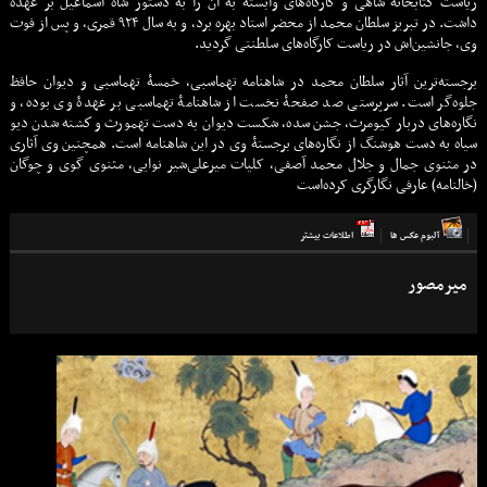
ریاست كتابخانۀ شاهی و كارگاه‌های وابسته به آن را به دستور شاه اسماعیل بر عهده
داشت. در تبریز سلطان محمد از محضر استاد بهره برد، و به سال ۹۲۴ قمری، و پس از فوت
وی، جانشین‌اش در ریاست کارگاه‌های سلطنتی گردید.
برجسته‌ترین آثار سلطان محمد در شاهنامه تهماسبی، خمسۀ تهماسبی و دیوان حافظ
جلوه‌گر است. سرپرستی صد صفحۀ نخست از شاهنامۀ تهماسبی بر عهدۀ وی بوده، و
نگاره‌های دربار کیومرث، جشن سده، شکست دیوان به دست تهمورث و كشته شدن ديو
سياه به دست هوشنگ از نگاره‌های برجستۀ وی در این شاهنامه است. همچنین وی آثاری
در مثنوی جمال و جلال محمد آصفی، کلیات میرعلی‌شیر نوایی، مثنوی گوی و چوگان
(خالنامه) عارفی نگارگری کرده‌است
آلبوم عكس ها
اطلاعات بيشتر
میرمصور