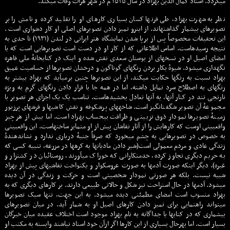
میگردد. استاد کمال الدین بهزاد در سال ۱۵۳۵ م در شهر هرات وفات ميکند.
نظر به شهرت بهزاد، طی قرنها کسان بسیاری کارهای او را تقلید کرده و نامش را بر
تصویرهای بیشمار گذاشتهاند. از اینرو تمیز دادن تصویرهای اصلی او کار دشواری است .
این تحقیقات مخصوصاً پس از برپا شدن نمایشگاه هنر ایرانی در لندن (۱۹۳۱) تا حدی به
نتیجه رسیدهاست. اساس اطلاعاتی که از کار او در دست است تصویرهایی است که با
امضای اصیل او در نسخهای از بوستان سعدی نقش شده و اینک در کتابخانهٔ ملی قاهره
نگهداری میشود. شیوهٔ بکار بردن رنگهای گوناگون و درخشان تصویرها از حساسیت عمیق
بهزاد نسبت به رنگها حکایت میکند. از این تصویرها چنین برمیآید که بهزاد بیشتر به
رنگهای به اصطلاح سرد تمایل داشته، اما در همه جا با قرار دادن رنگهای گرم به ویژه
نارنجی تند در کنار آنها، به آنها تعادل بخشیدهاست. تناسب یک یک اجزای هر تصویر با
مجموعهٔ آن تصویر شگفتانگیز است. شاخههای پرشکوفه و نقش کاشیها و فرشهای پرزیور
زمینهٔ تصویرها نمودار ذوق تزیینی و ظرافت بیحساب بهزاد است. اما بیش از هر چیز
واقعبینی اوست که کارهایش را از آثار نقاشان پیش از او متمایز ساختهاست. این واقعبینی
به خصوص در تصویرهایی به چشم میخورد که صرفاً جنبهٔ درباری ندارد و نشاندهندهٔ
زندگی عادی و مردم معمولی است(شیر دادن مادیانها به کرهها در مزرعه، تنبیه کسی که
به حریم دیگری تجاوز کرده، خدمتکارانی که خوراک میآورند، روستائیان در کشتزار و
غیره). دیگر اینکه صورت آدمها به صورت عروسکوار و یکنواخت نقاشیهای پیش از بهزاد
شبیه نیست. بلکه هر صورتی نمودار شخصیتی است و حرکت و زندگی در آن دیده
میشود. آدمها در حال استراحت نیز شکل و حالاتی طبیعی دارند. بر کارهای دیگری که به
بهزاد منسوب است امضای مطمئنی دیده میشود. به این جهت، تنها سبک تصویرها
میتواند راهنمایی برای تمیز دادن کارهای اصیل او به شمار آید. در میان تصویرهای
بیشماری که در کتابها یا جداگانه به نام بهزاد موجود است اختلاف عقیده میان خبرگان
بسیار است. اما بهرحال بسیاری از این کارها اگر ازآن خود استاد نباشند وابسته به مکتب او