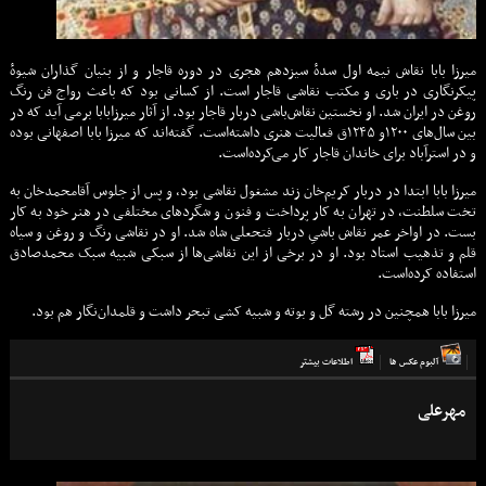
میرزا بابا نقاش نیمه اول سدهٔ سیزدهم هجری در دوره قاجار و از بنیان گذاران شیوهٔ
پیکرنگاری در باری و مکتب نقاشی قاجار است. از کسانی بود که باعث رواج فن رنگ
روغن در ایران شد. او نخستین نقاش‌باشی دربار قاجار بود. از آثار میرزابابا برمی آید که در
بین سال‌های ۱۲۰۰و ۱۲۴۵ق فعالیت هنری داشته‌است. گفته‌اند که میرزا بابا اصفهانی بوده
و در استرآباد برای خاندان قاجار کار می‌کرده‌است.
میرزا بابا ابتدا در دربار کریم‌خان زند مشغول نقاشی بود، و پس از جلوس آقامحمدخان به
تخت سلطنت، در تهران به کار پرداخت و فنون و شگردهای مختلفی در هنر خود به کار
بست. در اواخر عمر نقاش باشیِ دربار فتحعلی شاه شد. او در نقاشی رنگ و روغن و سیاه
قلم و تذهیب استاد بود. او در برخی از این نقاشی‌ها از سبکی شبیه سبک محمدصادق
استفاده کرده‌است.
میرزا بابا همچنین در رشته گل و بوته و شبیه کشی تبحر داشت و قلمدان‌نگار هم بود.
آلبوم عكس ها
اطلاعات بيشتر
مهرعلی