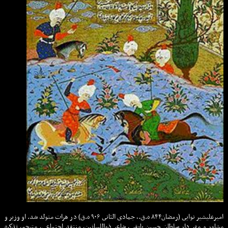
اميرعليشير نوايى (رمضان۸۴۴ ه.ق.، جمادى الثانى ۹۰۶ ه.ق) در هرات متولد شد. او وزير و
مشاور و مهر دار سلطان حسين بايقر ، شاعر ذواللسانين، منتقد اجتماعى، مترجم، تذكره