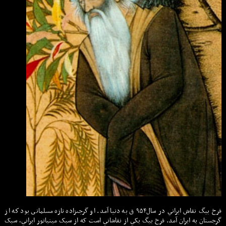
فرخ بيگ نقاش ايراني در سال۹۵۴ ق به دنيا آمد. او گرجى‏زاده تازه ‏مسلمانى بود كه از
گرجستان به ايران آمد. فرخ بيگ يکي از نقاشاني است که از سبک مينياتور ايراني، سبک