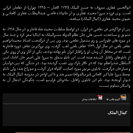
ابوالحسن غفاری معروف به صنیع الملک (۱۱۹۲ کاشان – ۱۲۴۵ تهران) از نقاشان ایرانی
است. وی فرزند میرزا محمد غفاری و از خانواده قاضی عبدالمطلب غفاری کاشانی و
عموی محمد غفاری (کمال الملک) میباشد.
پس از فراگرفتن فن نقاشی در ایران، در اواسط سلطنت محمد شاه قاجار و در سال ۱۲۱۸، به
تشویق و مساعدت حسین علی خان نظام الدوله مشیرالملک به ایتالیا سفر کرد و چند سال
در موزه های فلورانس و رم مشغول نقاشی بود. وی پس از درگذشت استاد محمدابراهیم
نقاش باشی در سال اول ۱۲۲۹ نقاش باشی لقب گرفت. وی بزرگترین نقاش دوره قاجاریه
است که در محافل آن زمان، او را رافایل ایران نام نهاده بودند. یکی از آثار وی از روی یکی
از تابلوهای رافایل کشیده شده است. این تابلو متعلق به میرزا علی اصغر خان اتابک امین
السلطان صدراعظم بود که در تالار پارک وی نصب گردیده بود. در جنگی که بین دولتیان
و ستارخان درگرفت، تابلوی مزبور مورد اصابت گلوله قرار گرفت و سوراخ شد؛ ولی تابلو
توسط میرزا علیاکبر کاشانی (مزینالدوله) تعمیر شد و تا این اواخر در مدرسه کمال الملک به
دیوار آویخته بود. نام این تابلوی رافایل، مادونای فرلینیو است. چگونگی انتقال آن به
واتیکان معلوم نیست.
آلبوم عكس ها
اطلاعات بيشتر
کمال‌الملک