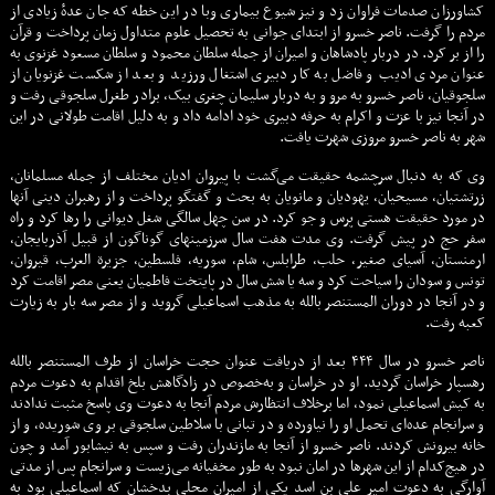
کشاورزان صدمات فراوان زد و نیز شیوع بیماری وبا در این خطه که جان عدهٔ زیادی از
مردم را گرفت. ناصر خسرو از ابتدای جوانی به تحصیل علوم متداول زمان پرداخت و قرآن
را از بر کرد. در دربار پادشاهان و امیران از جمله سلطان محمود و سلطان مسعود غزنوی به
عنوان مردی ادیب و فاضل به کار دبیری اشتغال ورزید و بعد از شکست غزنویان از
سلجوقیان، ناصر خسرو به مرو و به دربار سلیمان چغری بیک، برادر طغرل سلجوقی رفت و
در آنجا نیز با عزت و اکرام به حرفه دبیری خود ادامه داد و به دلیل اقامت طولانی در این
شهر به ناصر خسرو مروزی شهرت یافت.
وی که به دنبال سرچشمه حقیقت می‌گشت با پیروان ادیان مختلف از جمله مسلمانان،
زرتشتیان، مسیحیان، یهودیان و مانویان به بحث و گفتگو پرداخت و از رهبران دینی آنها
در مورد حقیقت هستی پرس و جو کرد. در سن چهل سالگی شغل دیوانی را رها کرد و راه
سفر حج در پیش گرفت. وی مدت هفت سال سرزمینهای گوناگون از قبیل آذربایجان،
ارمنستان، آسیای صغیر، حلب، طرابلس، شام، سوریه، فلسطین، جزیرة العرب، قیروان،
تونس و سودان را سیاحت کرد و سه یا شش سال در پایتخت فاطمیان یعنی مصر اقامت کرد
و در آنجا در دوران المستنصر بالله به مذهب اسماعیلی گروید و از مصر سه بار به زیارت
کعبه رفت.
ناصر خسرو در سال ۴۴۴ بعد از دریافت عنوان حجت خراسان از طرف المستنصر بالله
رهسپار خراسان گردید. او در خراسان و به‌خصوص در زادگاهش بلخ اقدام به دعوت مردم
به کیش اسماعیلی نمود، اما برخلاف انتظارش مردم آنجا به دعوت وی پاسخ مثبت ندادند
و سرانجام عده‌ای تحمل او را نیاورده و در تبانی با سلاطین سلجوقی بر وی شوریده، و از
خانه بیرونش کردند. ناصر خسرو از آنجا به مازندران رفت و سپس به نیشابور آمد و چون
در هیچ‌کدام از این شهرها در امان نبود به طور مخفیانه می‌زیست و سرانجام پس از مدتی
آوارگی به دعوت امیر علی بن اسد یکی از امیران محلی بدخشان که اسماعیلی بود به