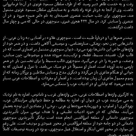
رفت و به خدمت طاهر دبیر رسید که از طرف سلطان مسعود غزنوی در آن‌جا فرمانروایی
داشت. وی از آنجا به دربار غزنه راه یافته، و به ستایشگری سلطان مسعود غزنوی مشغول
شد. منوچهری برای جلب حمایت عنصری قصیده‌ای به نام «لغز شمع» سرود و در آن
عنصری را ستایش کرد. در سال ۴۳۲ هجری قمری، منوچهری در حالی که سی و چهار سال
داشت درگذشت.
بیشتر شعرهای او دربارهٔ طبیعت است. منوچهری علاوه بر آشنایی به زبان عربی، از
دانش‌هایی چون نحو، پزشکی، ستاره‌شناسی، و موسیقی آگاهی داشت، و در شعر خود از
واژه‌های خاص این دانش‌ها بهره می‌برد. دیوان منوچهری مشتمل بر اشعاری است که در
قالب غزل، قصیده، مسمط، قطعه، و ترکیب‌بند سروده شده و موضوعاتی چون ستایش،
وصف، و خمریه را در بر می‌گیرد. منوچهری قالب مسمط را برای نخستین بار در شعر
پارسی پدید آورده است. اشعار او معمولاً در دو سبک می‌باشد. یا تغزل و اشعاری که به
جوانی او هنگام شاعری باز می‌گردد و دیگری مدح و ستایش سلاطین و بزرگان زمانه که از
رسوم معمول شاعری آن زمان بوده است. در اشعار او مفردات و اصطلاحات عربی بسیار
دیده می‌شود که توانایی او در ادبیات عرب را منعکس می‌سازد.
به کارگیری واژه‌ها و اصطلاحات عربی، حتی واژه‌های غریب و نامانوس، اشاره به نام نزدیک
به سی سراینده عرب در دیوان او، اشاره به مطالعه و حفظ دیوانهای سرایندگان عرب،
بهره‌گیری از اسلوب و درون‌مایه سروده‌های عربی، برخی از مصادیق این توجه به‌شمار
می‌آیند. مقاله‌ای که در حوزه ادبیات تطبیقی و با هدف بررسی میزان تأثیرپذیری
منوچهری دامغانی از معلقه امرؤالقیس انجام شده است بیانگر تأثیرپذیری منوچهری
دامغانی در دو چامه خود از معلقه امرؤالقیس در محور عمودی و موتیف است. علی رغم
این موارد، در محور افقی ابتکار و استقلال عمل منوچهری، بویژه در زمینه توصیفات کاملاً
به چشم می‌خورد.