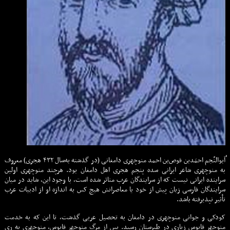
ُاَبوالنَّجم احمَدبن قوص‌بن احمد منوچهری دامغانی (در گذشته به‌سال ۴۳۲ هجری) معروف
به منوچهری شاعر ایرانی سده پنجم هجری اهل دامغان بود. هرچند منوچهری اولین
سراینده ایرانی نیست که از سرایندگان عرب متاثر شده است، با وجود این، شاید در میان
سرایندگان فارسی زبان پیش از خود یا معاصرانش هیچ کس به اندازه او از ادبیات عرب
تأثیر نپذیرفته باشد.
کودکی و جوانی منوچهری در دامغان به تحصیل عربی گذشت، تا این که به خدمت
منوچهر قابوس زیاری در طبرستان رسید. پس از مرگ منوچهر قابوس، منوچهری به ری