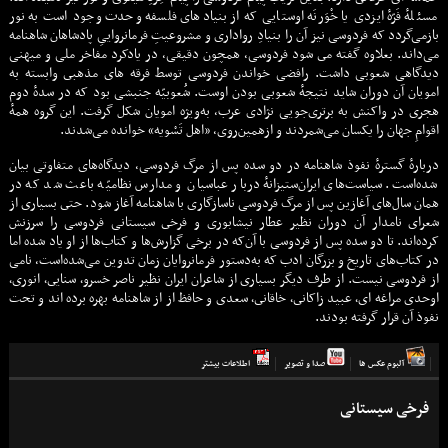
مسئلهٔ فَرّهٔ ایزدی یا خْوَرنَه اوستایی که از بنیادهای فلسفه وحدت وجود است به نور
بازمی‌گردد که فردوسی نیز آن را بنیادِ رواداری و مشروعیتِ فرمانرواییِ پادشاهان شاهنامه
می‌داند. بعلاوه گفته مى شود فردوسی، همچون دقیقی، در یادکرد مفاخر ملی و میهنی
دیدگاهی شعوبی داشت. رافضی خواندن فردوسی توسط فرقه هاى مذهبى وابسته به
امويان آن دوران شايد نتیجهٔ شعوبی بودن اوست. شُعوبیّه جنبشی بود که در سدهٔ دوم
هجرى در واکنش به برتری‌جویی نژادی عرب، به‌ویژه امویان شکل گرفت. این گروه همهٔ
اقوامِ جهان را یکسان می‌شمردند و ازهمین‌روی، «اهل تَسْویه» خوانده می‌شدند.
دربارهٔ گسترهٔ نفوذ شاهنامه در دو سده پس از مرگ فردوسی، دیدگاه‌های متفاوتی بیان
شده‌است. سیاست‌های ایران‌ستیزانهٔ دربار عباسیان و مدارس نظامیّه باعث شد که در
همان سال‌های آغازین پس از مرگ فردوسی ناسازگاری با شاهنامه آغاز شود. حتى بسيارى از
شعراى نامدار آن دوران نظير عطار نیشابوری و فرخى سیستانی فردوسی را سرزنش
کرده‌اند. تا دو سده پس از فردوسی با آن‌که در برخی گزارش‌ها و کتاب‌ها از او یاد شده اما
در کتاب‌های تاریخ و بزرگان ادب که به‌دستور فرمانروایان زمان تدوين می‌شده‌است، نامی
از فردوسی نیست. از طرف ديگر بسيارى از شاعران ايران نظير ناصر خسرو٬ سنايى٬ انورى٬
اوحدى مراغه اى٬ عبيد زاکانى٬ خاقانى٬ سعدى و حافظ از از شاهنامه بهره برده اند و تحت
نفوذ آن قرار گرفته بودند.
آلبوم عكس ها
صدا و تصوير
اطلاعات بيشتر
فرخی سیستانی