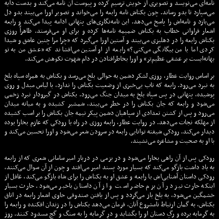
نامه‌ای می‌نویسد و تصویری از خویش ترسیم کرده و پیوست آن نامه می‌کند و بدست دایه
می‌سپارد تا بدو رساند. چون بکتاش نامه رابعه را می‌خواند و تصویر اورا می‌بیند بدو دل
می‌بازد و نامه‌اش را پاسخ می‌دهد. این نامه‌نگاری‌های پنهانی ادامه پیدا می‌کند و رابعه
اشعار فراوانی خطاب به بکتاش ضمیمه نامه‌ها کرده و برای او می‌فرستد. ظاهراً روزی
بکتاش رابعه را در دهلیزی می‌بیند و آستین اورا می‌گیرد که «چرا مرا چنین عاشق و شیدا
کردی اما با من بیگانگی می‌کنی؟» رابعه از او آستین می‌افشاند که «عشق من به تو
بهانه‌ایست بر عشقی عظیم‌تر» و اورا بخاطرافتادن در دام شهوت نکوهش می‌کند.
بر اساس روایت عطار، روزی لشکر دشمن به حوالی بلخ می‌رسد و بکتاش به همراه سپاه بلخ
به نبرد می‌رود. رابعه که تاب بی‌خبری از وضعیت بکتاش را ندارد، با لباس مبدل و روی
پوشیده، پنهانی در پس سپاه بلخ به میدان جنگ می‌رود. بکتاش در گیرودار نبرد زخمی
می‌شود و رابعه که جان بکتاش را در خطر می‌بیند، شمشیر کشیده و به میانه میدان
می‌رود و پس از کشتن تعدادی از سپاهیان دشمن پیکر نیمه جان بکتاش را بر اسب کشیده
از مهلکه نجات می‌دهد. در روایت عطار، رابعه روزی در راه با رودکی که عازم بخارا بوده
دیدار می‌کند. رودکی شیفته توانایی رابعه در سرودن شعر می‌شود و اورا تحسین می‌کند و
با او به صحبت و مشاعره می‌نشیند.
رودکی پس از آن راهی بخارا می‌شود و در بزمی در دربار امیر سامانی شعری که از رابعه
به یاد داشت بازگو می‌کند که بسیار مورد پسند امیر می‌افتد و چون از آن سوال می‌کنند،
رودکی داستان آشنایی‌اش با رابعه و عشق او به بکتاش را برای شاه بازگو می‌کند، غافل از
اینکه حارث نیز در آن بزم حاضر است و از آن داستان باخبر می‌شود. حارث بسیار
خشمگین می‌شود، به بلخ باز می‌گردد و پس از یافتن صندوقی حاوی اشعار رابعه در اتاق
بکتاش، به گمان ارتباط نامشروع آنان، فرمان می‌دهد بکتاش را در زندان افکنده و رابعه را
به گرمابه برده و رگِ دستان او را بگشاید و درِ گرمابه را به سنگ و گچ مسدود کنند. روز