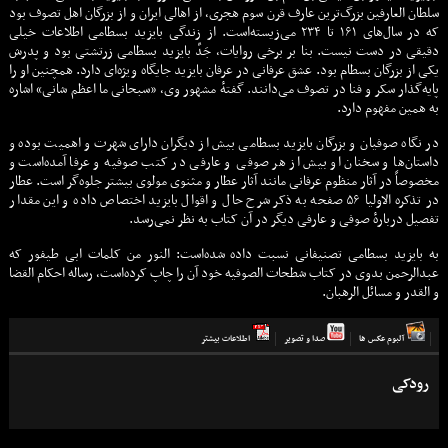
سلطان العارفین بزرگ‌ترین عارف قرن سوم هجری، از اهالی ایران و از بزرگان اهل تصوف بود
که در سال‌های ۱۶۱ تا ۲۳۴ می‌زیسته‌است. از زندگی بایزید بسطامی اطلاعات خیلی
دقیقی در دست نیست. بنا بر برخی روایات، جَدِّ بایزید بسطامی زرتشتی بود و پدرش
یکی از بزرگان بسطام بود. عشق عرفانی در عرفان بایزید جایگاه ویژه‌ای دارد. همچنین او را
پایه‌گذار سکر و فنا در تصوف می‌دانند. گفتهٔ مشهور وی، «سبحانی ما اعظم شانی» اشاره
به همین مفهوم دارد.
در نگاه صوفیان و بزرگان بایزید بسطامی بیش از دیگران دارای شهرت و اهمیت بوده و
داستان‌ها و سخنان او بیش از هر صوفی و عارفی در کتب صوفیه و عرفا آمده‌است و
مخصوصاً در آثار منظوم عرفانی مانند آثار عطار و مثنوی مولوی بیشتر جلوه‌گر است. عطار
در تذکره الاولیا ۵۶ صفحه به ذکر شرح حال و اقوال بایزید اختصاص داده و این مقدار
تفصیل دربارهٔ صوفی و عارفی دیگر در آن کتاب به نظر نمی‌رسد.
به بایزید بسطامی تصنیفانی نسبت داده شده‌است: النور من کلمات ابی طیفور که
عبدالرحمن بدوی در کتاب شطحات الصوفیه خود آن را چاپ کرده‌است، رساله احکام القضا
و القدر و مسائل الرهبان.
آلبوم عكس ها
صدا و تصوير
اطلاعات بيشتر
رودکی