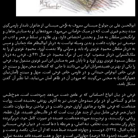
ابوالحسن علی بن جولوغ سیستانی معروف به فَرُّخی سیستانی از شاعران نامدار پارسی‌گوی
سده پنجم قمری است که در سبک خراسانی می‌سرود. سروده‌های او به ستایش شاهان و
برانگیختن سلطان به عدل و بخشش اختصاص دارد. وی علاوه بر تسلط بر شعر و ادب در
موسیقی نیز مهارت داشت و بدین وسیله توانست به دربار ابوالمظفر شاه چغانیان و سپس
به دربار سلطان محمود غزنوی راه یابد و منزلتی والا بدست آورد. محمود غزنوی او را به
ملک‌الشعرایی دربار منصوب کرد. پس از مرگ محمود در سال ۴۲۱ ق، فرخی به دربار
سلطان مسعود غزنوی روی آورد و تا پایان عمر به ستایش این امیر غزنوی مشغول بود. فرخی
را یکی از بهترین قصیده‌سرایان ایرانی می‌دانند تا جایی که گفته‌اند سخن سهل و ممتنع در
عربی خاص ابوفراس حمدانی و در فارسی خاص فرخی است. سهل و ممتنع (آسان‌نمای
دشوارگفت) به سخنی می‌گویند که سرودن آن در ظاهر آسان می‌نماید، اما نظیر آن گفتن
مشکل باشد.
فرخی در بیان انواع احساساتی که بر عاشق دست می‌دهد چیره‌دست است. شوخ‌طبعی
شاعر و گستاخی او در برابر ممدوحان خویش نیز به آثارش رونقی بخشیده است. روایت
شده‌است که فرخی علاوه بر شاعری آوازی خوش داشت و در نواختن بربط مهارت داشت.
دیوان شعر فرخی شامل بیش از چند هزار بیت است که در قالب‌های قصیده، غزل، قطعه،
رباعی، ترکیب‌بند، و ترجیع‌بند سروده شده‌است. قصیده در صورت کامل خود، دربرگیرنده
چهار رکن مقدمه، بیت تخلص، تنه اصلی، و شریطه یا دعا است. در دیوان فرخی سیستانی
(چاپ اقبال، ۱۳۳۵)، دویست و چهارده قصیده ضبط شده که از آن میان، یکصد و شصت و
شش قصیده (حدود ۷۸ درصد) چهاررکنی است و چهل و هفت قصیده فاقد مقدمه تغزلی.