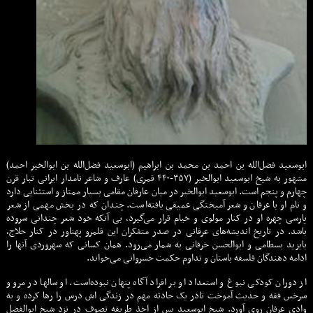
ابوسعید فضل‌الله بن احمد بن محمد بن ابراهیم (ابوسعید فضل‌الله بن ابوالخیر احمد)
مشهور به شیخ ابوسعید ابوالخیر (۳۵۷-۴۴۰ قمری) عارف و شاعر نامدار ایرانی تبار قرن
چهارم و پنجم است. ابوسعید ابوالخیر در میان عارفان مقامی بسیار ممتاز و استثنایی دارد
و نام او با عرفان و شعر آمیختگی عمیقی یافته‌است. چندان که در بخش مهمی از شعر
پارسی چهره او در کنار مولوی و خیام قرار می‌گیرد، بی آنکه خود شعر چندانی سروده
باشد. در تاریخ اندیشه‌های عرفانی در صدر متفکران این قلمرو پهناور در کنار حلاج،
بایزید بسطامی و ابوالحسن خرقانی به شمار می‌رود. همان کسانی که سهروردی آنها را
ادامه دهندگان فلسفه باستان و تداوم حکمت خسروانی می‌خواند.
از دوران کودکی نبوغ و استعداد او بر افراد آگاه پنهان نبوده‌است. او سالها در مرو و
سرخس فقه و حدیث آموخت تادر یک حادثه مهم در زندگی اش درس را رها کرده و به
وادی عرفان روی آورد. شیخ ابوسعید پس از اخذ طریقه تصوف در نزد شیخ ابوالفضل