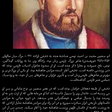
ابو
منصور
محمد
بن
احمد
توسی
شناخته شده
به
دقیقی
(زاده
۳۲۰
–
مرگ
میان
سالهای
۳۵۶
–
۳۵۹
خورشیدی
)
شاعر
بزرگ
پارسی
زبان
بود
.
زادگاه
وی
بنا
به
روایات
گوناگون،
توس،
بلخ،
سمرقند
و
بخارا
ذکر
شده
است
.
او
از
معدود
شاعران
ادبیات
فارسی
بوده
که
دین
زرتشتی
داشته
است
.
دقیقی
آغاز
کننده
سرایش
شاهنامه
بود.
او
یکی از بزرگ‌ترین و
مهم‌ترین شاعرهای فارسی‌زبان است و تأثیری فراوان بر شاعرهای پس از خود، به ویژه سبک
حماسی شعر فارسی گذاشته‌است.
دقیقی
از
طبقه
دهقانان
خراسان
بوده
است
که
در
عصر
منصور
بن
نوح
سامانی
و
پسر
او
می
زیسته
است
.
خاندان
وی
را
متمول
دانسته اند
اما
او
سرمایه هایی
که
از
ارث
پدر
به
او
رسیده
بود
را
بدنبال
عیاشی
و
خوشگذرانی
هدر
میدهد
.
در
دوره
جوانی
به
سرایش
داستانهای
تاریخی
ایران
مبادرت
میورزد
و
در
این
راه
برای
سرایش
شاهنامه
بدلیل
ارادتی
که
به
زرتشت
داشته
از
داستان
ظهور
زرتشت
شاهنامه
خود
را
آغاز
میکند
.
چندی
پس
از
این