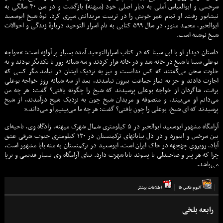
سرخسی و ابوالعباس آملی به دیار اصلی خود (میهنه) بازگشت و در سن ۴۰ سالگی به
نیشابور رفت. او تمام عمر خویش را در تربیت مریدانش سپری کرد. نوهٔ شیخ ابوسعید
ابوالخیر، محمد منور، در سال ۵۹۹ کتابی به نام اسرار التوحید دربارهٔ زندگی و احوالات
شیخ نوشته است.
داستان دیدار او با ابن سینا که در کتاب اسرارالتوحید آمده بسیار پر آوازه است: “خواجه
بوعلی سینا با شیخ در خانه شد و در خانه فراز کردند و سه شبانه روز با یکدیگر بودند و به
خلوت سخن می‌گفتند که کس ندانست و نیز به نزدیک ایشان در نیامد مگر کسی که
اجازت دادند و جز به نماز جماعت بیرون نیامدند، بعد از سه شبانه روز خواجه بوعلی
برفت، شاگردان از خواجه بوعلی پرسیدند که شیخ را چگونه یافتی؟ گفت: هر چه من
می‌دانم او می‌بیند، و متصوفه و مریدان شیخ چون به نزدیک شیخ درآمدند، از شیخ
پرسیدند که ای شیخ، بوعلی را چون یافتی؟ گفت: هر چه ما می‌بینیم او می‌داند.”
آرامگاه مشهور ابوسعید ابوالخیر در ۵ کیلومتری شمال شهرک میهنه، زادگاه وی، ناحیه‌ای
بین سرخس و ابیورد و در دل بیابانهای ترکمنستان در ۱۳۰ کیلومتری جنوب شرقی عشق
آباد، روبرویِ چهچهه در خاک ایران است. ابوسعید در ترکمنستان به منه بابا مشهور است.
چرا که هر پیر و صاحبدلی با پسوند بابا شهرت دارد. بنای آرامگاه وی بسیار قدیمی و برپا
می‌باشد.
آلبوم عكس ها
اطلاعات بيشتر
رابعه بلخی