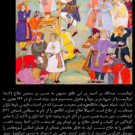
ابوالمغیث عبدالله بن احمد بن ابی طاهر مشهور به حسین بن منصور حلاج (کنیه:
ابوالمغیث) از معروف‌ترین عرفاً و شاعران سده سوم هـ.ق. بوده است. او در ۲۴۴ هجری به
دنیا آمد. جمله معروف
«اناالحق»
(من حقیقت هستم) که در ادبیات فارسی بارها تکرار
شده‌است، از حلاج است. احتمالاً حلاج عبارت اناالحق را از بایزید بسطامی (متوفی ۲۶۱)
گرفته‌است، چون شبیه همین تعبیر در آثار بایزید وجود دارد، اما تکرار و تأکید آن با تعابیر
گوناگون در کلمات و اشعار حلاج، و نیز فرجام وی که سخت با این ادعا پیوند داشت،
اناالحق را به حلاج منتسب کرد. به خاطر عقایدش عده‌ای از علمای اسلامی آموزه‌هایش را
مصداق کفرگویی دانسته، او را تکفیر کردند. قاضی شرع بغداد به دستور ابوالفضل جعفر