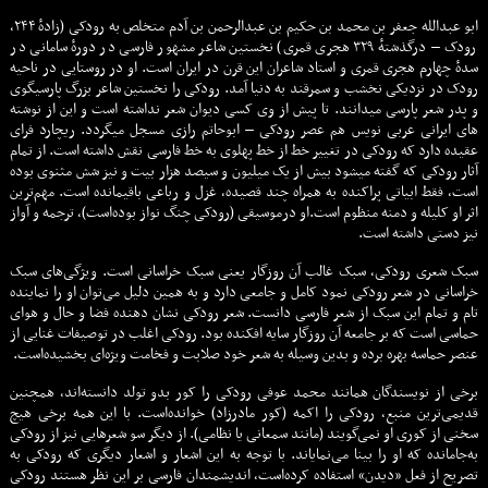
ابو عبدالله جعفر بن محمد بن حکیم بن عبدالرحمن بن آدم متخلص به رودکی (زادهٔ ۲۴۴،
رودک – درگذشتهٔ ۳۲۹ هجری قمری) نخستین شاعر مشهور فارسی در دورهٔ سامانی در
سدهٔ چهارم هجری قمری و استاد شاعران این قرن در ایران است. او در روستایی در ناحیه
رودک در نزدیکی نخشب و سمرقند به دنیا آمد. رودکی را نخستین شاعر بزرگ پارسیگوی
و پدر شعر پارسی میدانند. تا پیش از وی کسی دیوان شعر نداشته است و این از نوشته
های ایرانی عربی نویس هم عصر رودکی – ابوحاتم رازی مسجل میگردد. ریچارد فرای
عقیده دارد که رودکی در تغییر خط از خط پهلوی به خط فارسی نقش داشته است. از تمام
آثار رودکی که گفته میشود بیش از یک میلیون و سیصد هزار بیت و نیز شش مثنوی بوده
است، فقط ابیاتی پراکنده به همراه چند قصیده، غزل و رباعی باقیمانده است. مهم‌ترین
اثر او کلیله و دمنه منظوم است.او درموسیقی (رودکی چنگ نواز بوده‌است)، ترجمه و آواز
نیز دستی داشته است.
سبک شعری رودکی، سبک غالب آن روزگار یعنی سبک خراسانی است. ویژگی‌های سبک
خراسانی در شعر رودکی نمود کامل و جامعی دارد و به همین دلیل می‌توان او را نماینده
تام و تمام این سبک از شعر فارسی دانست. شعر رودکی نشان دهنده فضا و حال و هوای
حماسی است که بر جامعه آن روزگار سایه افکنده بود. رودکی اغلب در توصیفات غنایی از
عنصر حماسه بهره برده و بدین وسیله به شعر خود صلابت و فخامت ویژه‌ای بخشیده‌است.
برخی از نویسندگان همانند محمد عوفی رودکی را کور بدو تولد دانسته‌اند، همچنین
قدیمی‌ترین منبع، رودکی را اکمه (کور مادرزاد) خوانده‌است. با این همه برخی هیچ
سخنی از کوری او نمی‌گویند (مانند سمعانی یا نظامی). از دیگر سو شعرهایی نیز از رودکی
به‌جامانده که او را بینا می‌نمایاند. با توجه به این اشعار و اشعار دیگری که رودکی به
تصریح از فعل «دیدن» استفاده کرده‌است، اندیشمندان فارسی بر این نظر هستند رودکی