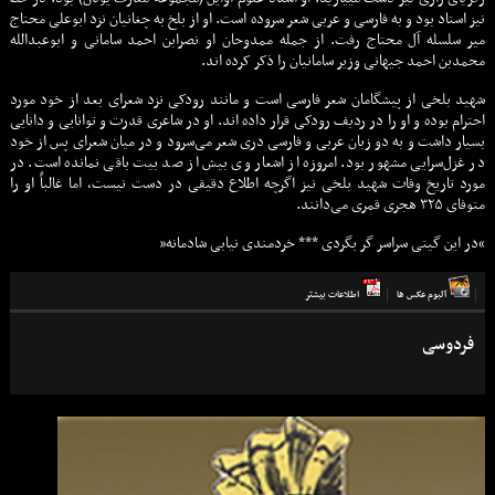
نیز استاد بود و به فارسی و عربی شعر سروده است. او از بلخ به چغانیان نزد ابوعلی محتاج
میر سلسله آل محتاج رفت. از جمله ممدوحان او نصرابن احمد سامانی و ابوعبدالله
محمدبن احمد جیهانی وزیر سامانیان را ذکر کرده اند.
شهید بلخی از پیشگامان شعر فارسی است و مانند رودکی نزد شعرای بعد از خود مورد
احترام بوده و او را در ردیف رودکی قرار داده اند. او در شاعری قدرت و توانايی و دانايی
بسيار داشت و به‌ دو زبان عربی و فارسی دری شعر می‌سرود و در میان شعرای پس از خود
در غزل‌سرایی مشهور بود. امروزه از اشعار وی بیش از صد بیت باقی نمانده است. در
مورد تاریخ وفات شهيد بلخی نیز اگرچه اطلاع دقیقی در دست نیست، اما غالباً او را
متوفای ۳۲۵ هجری قمری می‌دانند.
“در این گیتی سراسر گر بگردی *** خردمندی نیابی شادمانه”
آلبوم عكس ها
اطلاعات بيشتر
فردوسی