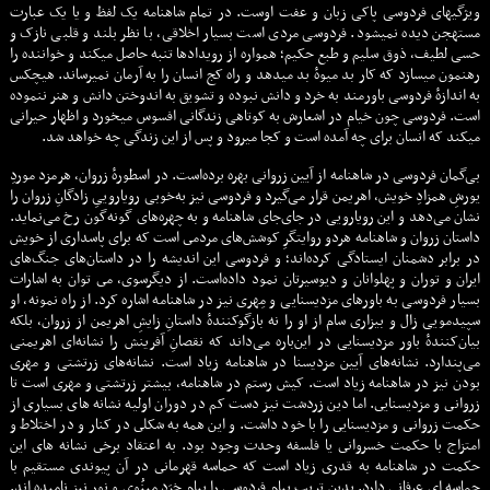
ویژگیهای فردوسی پاکی زبان و عفت اوست. در تمام شاهنامه یک لفظ و یا یک عبارت
مستهجن دیده نمیشود. فردوسی مردی است بسیار اخلاقی، با نظر بلند و قلبی نازک و
حسی لطیف، ذوق سلیم و طبع حکیم؛ همواره از رویدادها تنبه حاصل میکند و خواننده را
رهنمون میسازد که کار بد میوهٔ بد میدهد و راه کج انسان را به آرمان نمیرساند. هیچکس
به اندازهٔ فردوسی باورمند به خرد و دانش نبوده و تشویق به اندوختن دانش و هنر ننموده
است. فردوسی چون خیام در اشعارش به کوتاهی زندگانی افسوس میخورد و اظهار حیرانی
میکند که انسان برای چه آمده است و کجا میرود و پس از این زندگی چه خواهد شد.
بی‌گمان فردوسی در شاهنامه از آیین زروانی بهره برده‌است. در اسطورهٔ زروان، هرمزد موردِ
یورشِ همزادِ خویش، اهریمن قرار می‌گیرد و فردوسی نيز به‌خوبی رویاروییِ زادگانِ زروان را
نشان می‌دهد و این رویارویی در جای‌جای شاهنامه و به چهره‌های گونه‌گون رخ می‌نماید.
داستان زروان و شاهنامه هردو روایتگرِ کوشش‌های مردمى است که برای پاسداری از خویش
در برابر دشمنان ایستادگی کرده‌اند؛ و فردوسی این اندیشه را در داستان‌های جنگ‌های
ایران و توران و پهلوانان و دیوسیرتان نمود داده‌است. از دیگرسوی، مى توان به اشارات
بسيار فردوسی به باورهای مزدیسنایی و مِهری نيز در شاهنامه اشاره کرد. از راه نمونه، او
سپیدمویی زال و بیزاری سام از او را نه بازگوکنندهٔ داستانِ زایشِ اهریمن از زروان، بلکه
بیان‌کنندهٔ باور مزدیسنایی در این‌باره می‌داند که نقصانِ آفرینش را نشانه‌ای اهریمنی
می‌پندارد. نشانه‌های آیین مزدیسنا در شاهنامه زياد است. نشانه‌های زرتشتی و مهری
بودن نيز در شاهنامه زياد است. کیش رستم در شاهنامه، بيشتر زرتشتی و مهری است تا
زروانى و مزديسنايى. اما دين زردشت نيز دست کم در دوران اوليه نشانه هاى بسيارى از
حکمت زروانى و مزديسنايى را با خود داشت. و اين همه به شکلى در کنار و در اختلاط و
امتزاج با حکمت خسروانى يا فلسفه وحدت وجود بود. به اعتقاد برخى نشانه هاى اين
حکمت در شاهنامه به قدرى زياد است که حماسه قهرمانى در آن پيوندى مستقيم با
حماسه اى عرفانى دارد. بدين تريب پیام فردوسی را پیام خِرَدِ مینُوی و نور نيز ناميده اند.