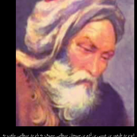
ابویزید طیفور بن عیسی بن آدم بن سروشان بسطامی معروف به بایزید بسطامی ملقب به