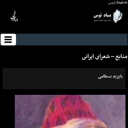
English
پارسی
منابع – شعراى ايرانى
بایزید بسطامی