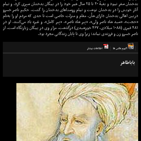
بدخشان سفر نمود و بقیهٔ ۲۰ تا ۲۵ سال عمر خود را در یمگان بدخشان سپری کرد. و تمام
آثار خویش را در بدخشان نوشت و تمام روستاهای بدخشان را گشت. حکیم ناصر خسرو
دربین اهالی بدخشان دارای شأن، مقام و منزلت خاصی است تا حدی که مردم او را به‌نام
«حجت»، «سید شاه ناصر ولی»، «پیر شاه ناصر»، «پیر کامل»، و غیره یاد می‌کنند. او در
۴۸۱ قمری (۱۰۸۸ میلادی، ۴۶۷ خورشیدی) درگذشت. مزار وی در یمگان زیارتگاه است. از
ناصر خسرو زن و فرزندی نماند؛ زیرا وی تا پایان زندگانی مجرد بود.
آلبوم عكس ها
اطلاعات بيشتر
باباطاهر