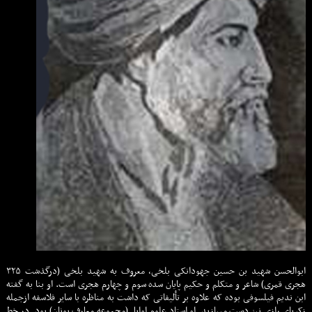
ابوالحسن شهید بن حسین جهودانکی بلخی، معروف به شهید بلخی (درگذشت ۳۲۵
هجری قمری) شاعر و متکلم و حکیم پایان سده سوم و چهارم هجری است. او بنا به گفته
ابن ندیم فیلسوفی بوده که علاوه بر تألیفاتی که داشت به مناظره با سایر فلاسفه ازجمله
زکریای رازی نیز دست مییازید. او استاد علوم اوایل (مجموعه معارف یونان) بود. در خط