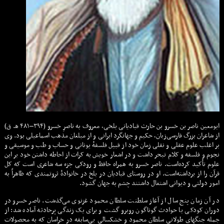
ابومعین ناصر بن خسرو بن حارث قبادیانی بلخی، معروف به ناصرِ خسرو (۳۹۴–۴۸۱ ه‍. ق)
از شاعران بزرگ فارسی‌زبان، حکیم و جهانگرد ایرانی و از مبلغان مذهب اسماعیلی بود. وی
بر اغلب علوم عقلی و نقلی زمان خود از قبیل فلسفهٔ یونانی و حساب و طب و موسیقی و
نجوم و فلسفه و کلام تبحر داشت و در اشعار خویش به کرات از احاطه داشتن خود بر این
علوم تأکید کرده‌است. ناصر خسرو به همراه حافظ و رودکی جزء سه شاعری است که کل
قرآن را از برداشته‌است. او در روستای قبادیان در بلخ در خانوادهٔ ثروتمندی که ظاهراً به
امور دولتی و دیوانی اشتغال داشتند چشم به جهان گشود.
در آن زمان پنج سال از آغاز سلطنت سلطان محمود غزنوی می‌گذشت. ناصر خسرو در
دوران کودکی با حوادث گوناگون روبرو گشت و برای یک زندگی پرحادثه آماده شد: از
جمله جنگهای طولانی سلطان محمود و خشکسالی بی‌سابقه در خراسان که به محصولات