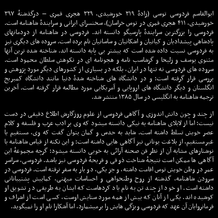
ابوالقاسم فردوسی توسی (زادهٔ ۳۱۹ خورشیدی، ۳۲۹ هجری قمری – درگذشتهٔ ۳۹۷
خورشیدی، ۴۱۱ هجری قمری در توس خراسان)، سخنسرای ایرانی و سرایندهٔ شاهنامه است.
فردوسی را بزرگترین سرایندهٔ پارسیگو دانسته اند. فردوسی در شاهنامه از دودمانهای
پادشاهی پیشدادیان و کیانیان و اشکانیان و ساسانیان نام برده است. سروده های دیگری نیز
به فردوسی نسبت داده شده است که بیشتر بی پایه دانسته اند. شناخته شده ترین آنها
مثنوی یوسف و زلیخا و گرشاسب نامه و هجونامه ای در نکوهش سلطان محمود است.
سروده های فردوسی نه تنها در ایران، بلکه در بسیاری از کشورهای دیگر مورد پژوهش و
بررسی قرار گرفته است؛ و در دانشگاه های شناخته شدهٔ دنیا مانند دانشگاه کمبریج
انگلستان و دیگر دانشگاه های اروپایی و آمریکایی مورد مطالعه قرار گرفته است. آخرين
ترجمه شاهنامه به انگليسى در سال ۱۳۸۵ منتشر شد.
از چند و چون دانش اندوزی و آگاهی فردوسی از علوم روزگارش اطلاع دقیقی در دست
نیست؛ اما از لابلای شاهنامه به نیکی دانسته میشود که وی بر ادب عرب و فلسفه و کلام
عصر خویش تسلط داشته است. شاید به حدس و گمان بتوان گفت که وی، مستقیم یا
غیرمستقیم، از بلاغت یونانی نیز آگاهی هایی داشته است؛ و این نکته از قیاس شاهنامه با
نوشتارهای مشابه آن از نظر فن صحنه آرائی به خوبی دانسته میشود؛ گرچه مجموعهٔ این
آگاهی ها ممکن است نتیجهٔ شناخت ذوقی و قریحهٔ فردوسی نیز باشد. فردوسی، سراسر
عمر در وطن خویش توس اقامت داشته، و جز یکی، دو بار به سفر نرفته است. فردوسی در
سرودن شاهنامه، گذشته از روح وطنخواهی و احساسات میهنی، کمابیش پشتیبانانی
داشته است. او خود از چند تن به نام یاد کردهاست که ایشان به طریقی در تشویق او
کوشیده اند. یکی از آنان که بیش از همه مورد ستایش اوست، کسی است از اشراف و
فرمانروایان آن عهد که فردوسی ویژگی هایش را برمیشمارد، اما آشکارا نام او را نمیگوید.