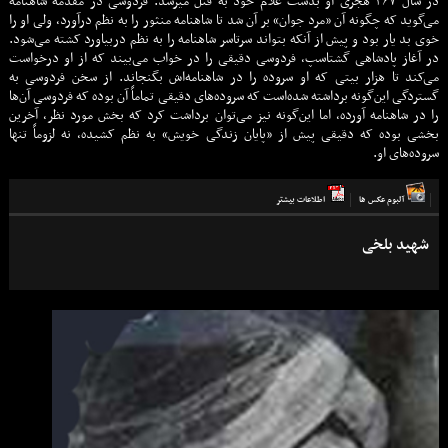
در
سال
۳۶۷
هجری
او
بدست
غلام
خود
به
قتل
میرسد
. فردوسی در مقدمهٔ شاهنامه
می‌گوید که چگونه آن «مرد جوان» بر آن شد تا شاهنامه منثور را به نظم درآورد، ولی او را
خوی بد یار بود و پیش از آنکه بتواند سرتاسر شاهنامه را به نظم دربیاورد کشته می‌شود.
در آغاز پادشاهی گشتاسپ، فردوسی دقیقی را در خواب می‌بیند که از او درخواست
می‌کند تا هزار بیتی که او سروده را در شاهنامه‌اش بگنجاند. از سخن فردوسی به
گستردگی این‌گونه برداشته شده‌است که سروده‌های دقیقی تماماً آن بوده که فردوسی آن‌ها
را در شاهنامه آورده، اما این‌گونه نیز می‌توان برداشت کرد که بخش مورد نظر، آخرین
بخشی بوده که دقیقی پیش از «پایان زندگی خویش» به نظم کشیده، نه لزوماً تنها
سروده‌های او.
آلبوم عكس ها
اطلاعات بيشتر
شهید بلخی