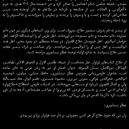
مقتدر، خلیفه عباسی حکم اعدامش را صادر کرد و در ذیقعده سال ۳۰۹ هـ.ق. به جرم
«کُفرگویی و الحاد»، پس از شکنجه و تازیانه در ملاعام به دار آویخته شد. سپس
سلاخی‌اش کردند و دست و پا و سرش را بریدند و پیکرش را سوزاندند و خاکسترش را به
رود دجله ریختند.
او بیشتر به نام پدرش، منصور حلاج، معروف است. برای وی کنیه‌های دیگری نیز چون «ابو
عماره»، «ابو محمد» و «ابو مسعود» نیز آورده‌اند. اهل فارس او را ابوعبدالله الزاهد، اهل
خراسان ابوالمهر، اهل خوزستان حلاج الاسرار، در بغداد مصطلم، در بصره مخبر، اهل هند
ابوالمغیث و اهل چین او را ابوالمعین می‌خواندند. برای شناخت و درک بیشتر عقايد
حسین حلاج میتوانید به تذکره اولیاء نوشته عطار نیشابوری مراجعه کنید.
از حلاج کتاب‌های فراوان نقل شده‌است از جمله: طاسین الازل و الجوهر الاکبر٬ طواسین٬
الهیاکل٬ نورالاصل٬ بستان المعرفه. دیوان اشعار او نیز به زبان عربی به جای مانده
است. شاعران فارسی‌زبانی هم‌چون عطار نیشابوری، حافظ، سنایی، مولوی، ابوسعید
ابوالخیر، فخرالدین عراقی، مغربی تبریزی، محمود شبستری، قاسم انوار، شاه نعمت‌الله
ولی و اقبال لاهوری درباره او بیت‌هایی سروده‌اند. در ادبیات فارسی اصطلاح «حلاج‌وار»
آرایه‌ای ادبی است و به معنای فردی که بی‌پروا از عواقب عقیده‌اش، آنچه بدان باور
داشت، کرد تا آن‌جا که سر در پای بی‌باکی باخت.
عطار نیشابوری:
زان می که خورد حلاج گر هر کسی بخوردی،
بر دار صد هزاران برنا و پیر بودی