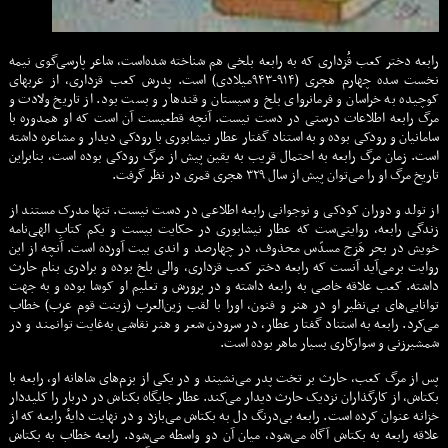
رابعه دختر کعب قُزداری که به رابعه بلخی هم شناخته شده‌است، شاعر پارسی‌گوی نیمه
نخست سده چهارم هجری (۹۱۴-۹۴۳میلادی) است. پدرش کعب قزداری، از عربهای
کوچیده به خراسان و فرمانروای بلخ و سیستان و قندهار و بست بود. از تاریخ ولادت و
مرگ رابعه اطلاعات درستی در دست نیست. آنچه قطعیست آن است که او همدوره با
سامانیان و رودکی بوده و به استناد گفتار عطار نیشابوری با رودکی دیدار و مشاعره داشته
است. زمان مرگ رابعه به احتمال قریب به یقین پیش از مرگ رودکی بوده است، بنابراین
تاریخ مرگ او را می‌توان پیش از سال ۳۲۹ هجری قمری در نظر گرفت.
از تولد و دوران کودکی و نوجوانی رابعه اطلاعی در دست نیست. تنها مدرک مستند از
زندگی رابعه، روایتی‌ست که عطار نیشابوری در حکایت بیست و یکم کتابِ الهی‌نامه
خویش در بحر هَزج مسدّس محذوف، در چهارصد و اندی بیت آورده است. آنچه از این
روایت برمی‌آید آنست که رابعه دختر کعب قزداری، والی بلخ بوده و برادری بنام حارث
داشته. کعب علاقه خاصی به رابعه داشته و در پرورش و تعلیم او کوشا بوده و به جهت
توانایی‌های بی‌نظیر او در هنر و فنون، اورا با لقب زین‌العرب (زینت قوم عرب) خطاب
می‌کرد. رابعه به استناد گفتار عطار، در سرودن شعر و هنر نقاشی به‌غایت توانمند و در
شمشیرزنی و سوارکاری بسیار ماهر بوده است.
پس از مرگ کعب، حارث بر تخت پدر می‌نشیند و در یکی از بزم‌های شاهانه او، رابعه با
بکتاش، از کارگذاران نزدیک حارث دیدار می‌کند. عطار جایگاه بکتاش در دربار را کلیددار
خزانه عنوان کرده است. رابعه بی‌درنگ دل به بکتاش می‌بازد و در نهایت دایهٔ رابعه که از
علاقه رابعه به بکتاش آگاه می‌شود، میان آن دو واسطه می‌شود. رابعه خطاب به بکتاش