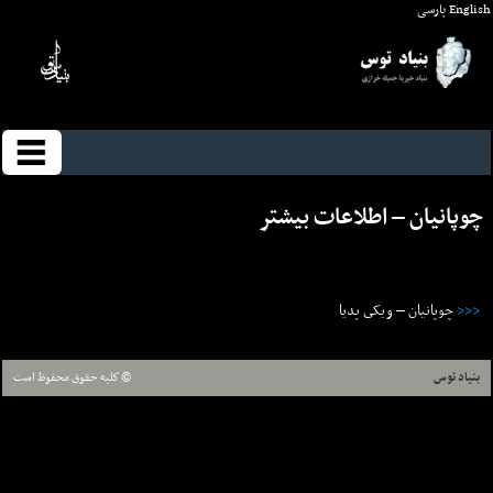
English
پارسی
چوپانیان – اطلاعات بيشتر
<<<
چوپانیان – ويکى پديا
بنیاد توس
© كليه حقوق محفوظ است