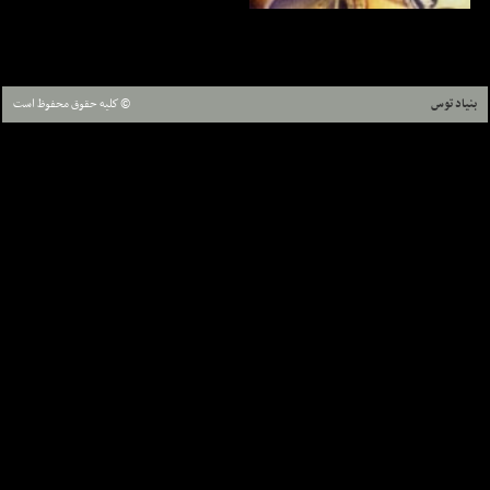
بنیاد توس
© كليه حقوق محفوظ است