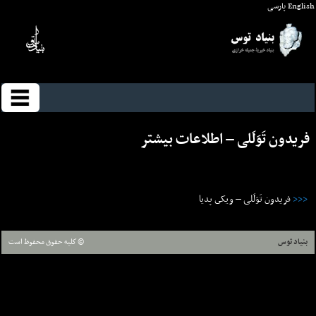
English
پارسی
فریدون تَوَلَلی – اطلاعات بيشتر
<<<
فریدون تَوَلَلی – ويکى پديا
بنیاد توس
© كليه حقوق محفوظ است