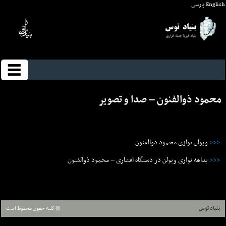
English
پارسی
محمود ذوالفنون – صدا و تصوير
<<<
ویولن نوازی محمود ذوالفنون
<<<
بداهه نوازی ویولن در دستگاه افشاری – محمود ذوالفنون
بنیاد توس
© كليه حقوق محفوظ است