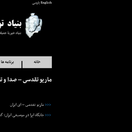
English
پارسی
خانه
برنامه ها
ماريو تقدسى – صدا و ت
<<<
ماريو تقدسى – اى ايران
<<<
جایگاه اپرا در موسیقی ایران؛ گ