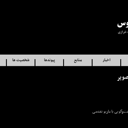
اخبار
منابع
پيوندها
شخصيت ها
صوير
فت‌وگویی با ماریو تقدسی