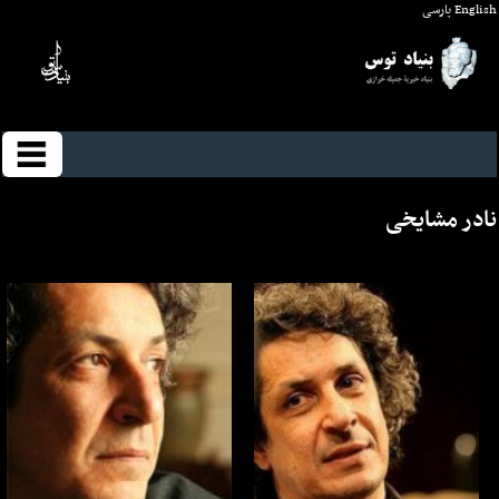
English
پارسی
نادر مشایخی