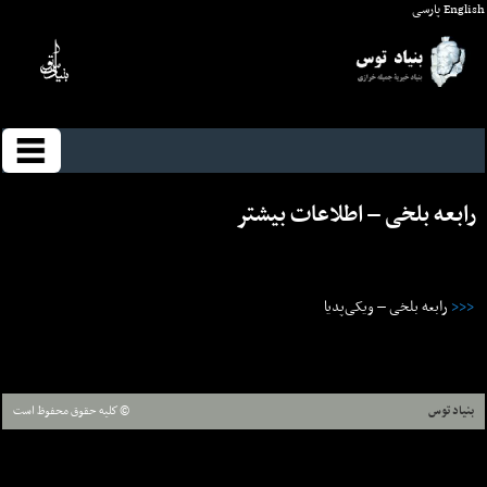
English
پارسی
رابعه بلخی – اطلاعات بيشتر
<<<
رابعه بلخی – ویکی‌پدیا
بنیاد توس
© كليه حقوق محفوظ است