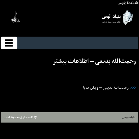
English
پارسی
رحمت‌الله بدیعی – اطلاعات بيشتر
<<<
رحمت‌الله بدیعی – ويکى پديا
بنیاد توس
© كليه حقوق محفوظ است