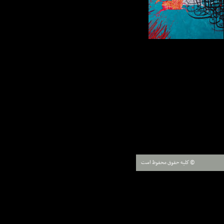
© كليه حقوق محفوظ است