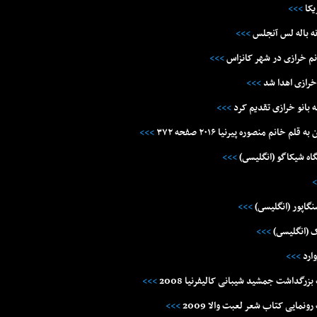
یکا
>>>
ه باله لس آنجلس
>>>
انم خرازى در شهر کانزاس
>>>
 خرازى اهدا شد
>>>
ه بانو خرازی تقدیم کرد
>>>
خانم منصوره پیرنیا ۲۰۱۶ صفحه ۳۷۲
>>>
 شيکاگو (انگليسى)
>>>
>
نگاپور (انگليسى)
>>>
ک (انگليسى)
>>>
وارد
>>>
گداشت جمشید شیبانی کالیفرنیا 2008
>>>
مایی کتاب شعر لعبت والا 2009
>>>