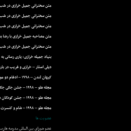
متن سخنرانی جمیل خرازی در شب بز
متن سخنرانی جمیل خرازی در شب یادبو
متن سخنرانی جمیل خرازی در شب بزر
متن مصاحبه جمیل خرازی با رضا بدیعی 
متن سخنرانی جمیل خرازی در شب بز
بنياد جميله خرازى: يارى رسانى به
ديلى استار – خرازى و غريب در باره
کيهان لندن – ۱۹۹۸ – ادغام دو موسسه نيکوکارى خرازى جکسون
مجله هلو – ۱۹۹۸ – جشن جکى جکسون
مجله هلو – ۱۹۹۸ – جشن کودکان در کلاريج
مجله هلو – ۱۹۹۸ – شام و کنسرت بنياد هيون
عضويت ها
عضو شوراى بين المللى مدرسه هاريس