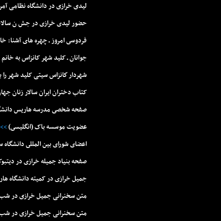
لیدی خرازی در دانشگاه نظامی آمر
حضور لیدى خرازى در جش ن سالان
فردوسى امروز ـ چهره هاى آشنا: خ
جوانان ـ کليد شهر کانزاس به خانم
شهردار كانزاس سيتی کلید شهر را ب
کتاب دختران ایران سالار زنان جهان به قلم 
صفحه شخصى مدرسه هاريس دانشگاه
عضويت موسسه باک (انگليسى)
>>
اعضاى شوراى بين المللى دانشگاه س
صفحه بنياد جميله خرازى در ديتبو
جميل خرازى در کميته دانشگاه هار
متن سخنرانی جمیل خرازی در شب بزر
متن سخنرانی جمیل خرازی در شب رون