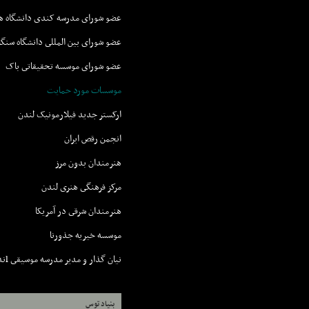
عضو شوراى مدرسه کندى دانشگاه ها
عضو شوراى بين المللى دانشگاه سنگا
عضو شوراى موسسه تحقيقاتى باک
موسسات مورد حمايت
ارکستر جديد فيلارمونيک لندن
انجمن رقص ايران
هنرمندان بدون مرز
مرکز فرهنگى هنرى لندن
هنرمندان شرقى در آمريکا
موسسه خيريه جذورنا
نيان گذار و مدير مدرسه موسيقى lندن
بنیاد توس