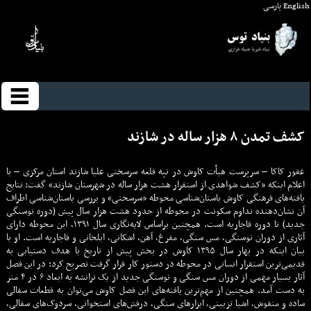
English
پارسی
کشف تمدن ۸ هزار ساله در شازند
غفور کاکا – سرپرست هیأت کاوش در تپه قلعه سرسختی علیا شازند استان مرکزی – با
اعلام اینکه «کشف شواهدی از استقرار هشت هزار ساله در شهرستان شازند» گفت: نتایج
یافته‌های فرهنگی کاوش باستان‌شناسی محوطه «سرسختی» و بررسی باستان‌شناسی اطراف
آن نشان‌دهنده تداوم سکونت در محوطه از حدود هشت هزار سال پیش (دوره نوسنگی
جدید) تا دوره قاجاریه است. همچنین براساس لایه‌نگاری سال ۱۳۹۱، این محوطه دارای
آثاری از دوران نوسنگی، مس سنگی، مفرغ، آهن، اشکانی، ایلخانی و قاجاریه است. او با
بیان اینکه در بهار سال ۱۳۹۵ کاوش در بخش پیش از تاریخ با هدف دستیابی به
قدیمی‌ترین استقرار انسانی در محوطه در دستور کار قرار گرفت تصریح کرد: در این فصل
آثار بسیار مهمی از دوران مس سنگی و نوسنگی جدید از یک ترانشه به ابعاد ۶ در ۴ متر
به دست آمد. همچنین از مهم‌ترین یافته‌های این فصل کاوش می‌توان به قطعات سفالی
ساده و منقوش، اشیا تزیینی، ابزارهای سنگی، درفش‌های استخوانی، سردوک‌های سفالی،