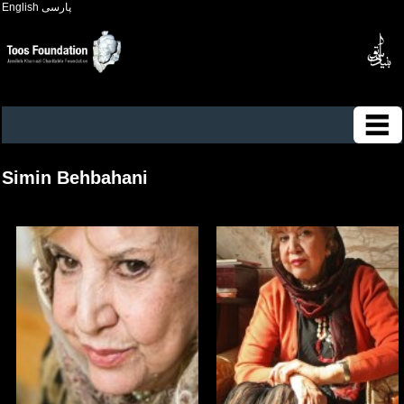
English
پارسی
Simin Behbahani